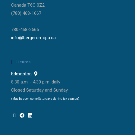
Canada T6C 0Z2
(780) 468-1667
780-468-2565
info@bergeron-cpa.ca
Heures
Edmonton
8:30 a.m. - 4:30 p.m. daily
Closed Saturday and Sunday
(May be open some Saturdays during tax season)