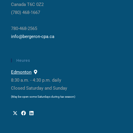
Canada T6C 0Z2
(780) 468-1667
780-468-2565
info@bergeron-cpa.ca
Heures
Edmonton
8:30 a.m. - 4:30 p.m. daily
Closed Saturday and Sunday
(May be open some Saturdays during tax season)